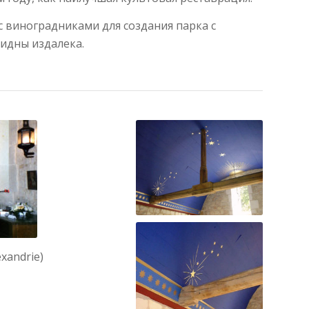
 с виноградниками для создания парка с
идны издалека.
exandrie)