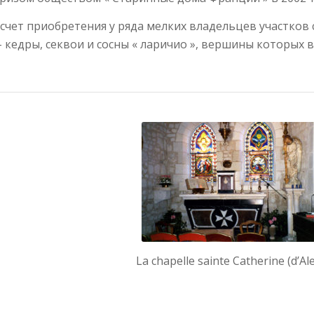
а счет приобретения у ряда мелких владельцев участков
кедры, секвои и сосны « ларичио », вершины которых в
La chapelle sainte Catherine (d’Al