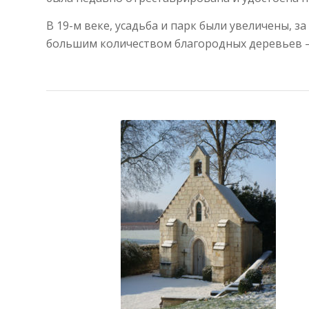
В 19-м веке, усадьба и парк были увеличены, з
большим количеством благородных деревьев – 