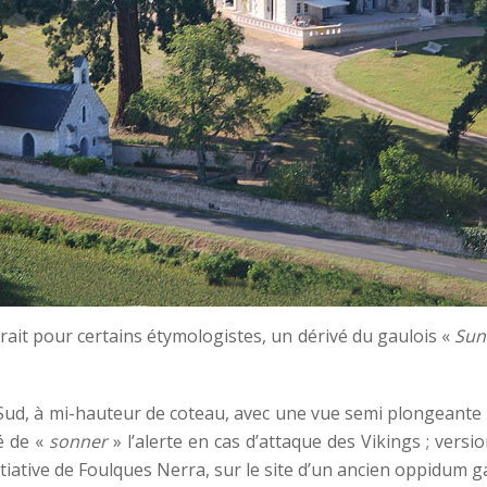
erait pour certains étymologistes, un dérivé du gaulois «
Su
ud, à mi-hauteur de coteau, avec une vue semi plongeante s
é de «
sonner
» l’alerte en cas d’attaque des Vikings ; vers
itiative de Foulques Nerra, sur le site d’un ancien oppidum g