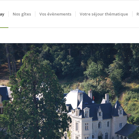
ay
Nos gîtes
Vos évènements
Votre séjour thématique
R