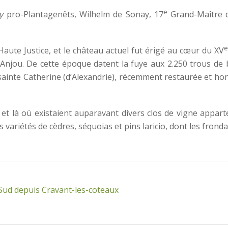
e
y
pro-Plantagenêts, Wilhelm de Sonay, 17
Grand-Maître d
 Haute Justice, et le château actuel fut érigé au cœur du XV
d’Anjou. De cette époque datent la fuye aux 2.250 trous de 
sainte Catherine (d’Alexandrie), récemment restaurée et hon
 et là où existaient auparavant divers clos de vigne apparte
ariétés de cèdres, séquoias et pins laricio, dont les frondai
 Sud depuis Cravant-les-coteaux