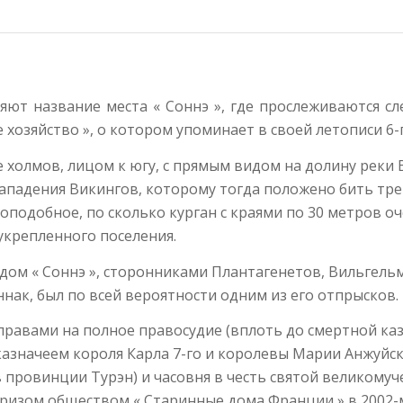
ют название места « Соннэ », где прослеживаются сл
ое хозяйство », о котором упоминает в своей летописи 6
холмов, лицом к югу, с прямым видом на долину реки Ви
падения Викингов, которому тогда положено бить трево
доподобное, по сколько курган с краями по 30 метров 
укрепленного поселения.
ом « Соннэ », сторонниками Плантагенетов, Вильгельм
нак, был по всей вероятности одним из его отпрысков.
 правами на полное правосудие (вплоть до смертной ка
казначеем короля Карла 7-го и королевы Марии Анжуйско
 провинции Турэн) и часовня в честь святой великому
ризом обществом « Старинные дома Франции » в 2002-м 