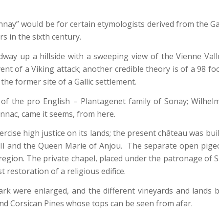
nay” would be for certain etymologists derived from the Gal
s in the sixth century.
way up a hillside with a sweeping view of the Vienne Valle
nt of a Viking attack; another credible theory is of a 98 f
the former site of a Gallic settlement.
 of the pro English – Plantagenet family of Sonay; Wilhe
nnac, came it seems, from here.
cise high justice on its lands; the present château was buil
II and the Queen Marie of Anjou. The separate open pigeo
egion. The private chapel, placed under the patronage of S
 restoration of a religious edifice.
ark were enlarged, and the different vineyards and lands
nd Corsican Pines whose tops can be seen from afar.