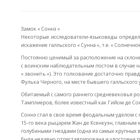
Замок « Соннэ »
Некоторые исследователи-языковеды определя
искажение галльского « Сунна », т.е. « Солнечн
Постоянно ценимый за расположение на склоне 
с воинским наблюдательным постом в случае на
« звонить »). Это толкование достаточно прав
Фулька Черного, на месте бывшего галльского 
Обитаемый с самого раннего средневековья род
Тамплиеров, более известный как Гийом де Сон
Соннэ стал в свое время феодальным уделом с
15-го века рыцарем Жан де Ксенкуэн, главным 
голубиными гнездами (одна из самых крупных в
была недавно отреставрирована и удостоена п