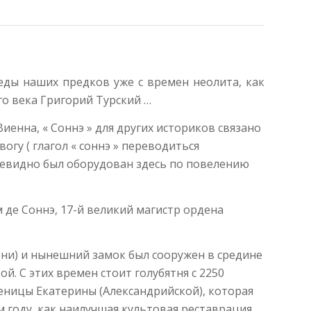
еды наших предков уже с времен неолита, как
-го века Григорий Турский …
енна, « Соннэ » для других историков связано
гу ( глагол « соннэ » переводиться
очевидно был оборудован здесь по повелению
 де Соннэ, 17-й великий магистр ордена
зни) и нынешний замок был сооружен в средине
й. С этих времен стоит голубятня с 2250
ченицы Екатерины (Александрийской), которая
году, как наилучшая культовая реставрация.